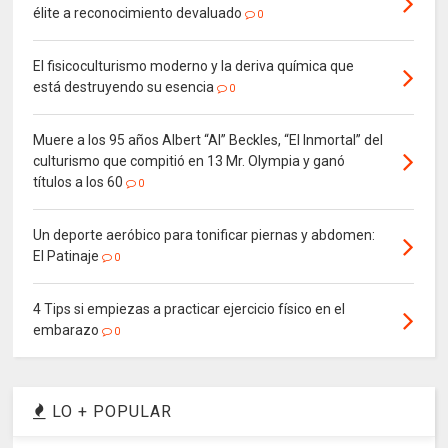
élite a reconocimiento devaluado
0
El fisicoculturismo moderno y la deriva química que
está destruyendo su esencia
0
Muere a los 95 años Albert “Al” Beckles, “El Inmortal” del
culturismo que compitió en 13 Mr. Olympia y ganó
títulos a los 60
0
Un deporte aeróbico para tonificar piernas y abdomen:
El Patinaje
0
4 Tips si empiezas a practicar ejercicio físico en el
embarazo
0
LO + POPULAR