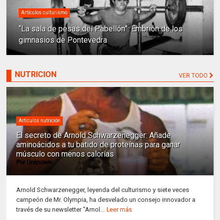
Artículos culturismo
“La sala de pesas del Pabellón”: Embrión de los
gimnasios de Pontevedra
NUTRICION
VER TODO
Artículos nutrición
El secreto de Arnold Schwarzenegger: Añade
aminoácidos a tu batido de proteínas para ganar
músculo con menos calorías
Por
Unknown
Arnold Schwarzenegger, leyenda del culturismo y siete veces
campeón de Mr. Olympia, ha desvelado un consejo innovador a
través de su newsletter "Arnol...
Leer más