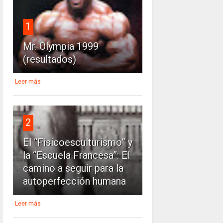
1
Mr. Olympia 1999
(resultados)
Leer más
2
El “Fisicoesculturismo” y
la “Escuela Francesa”: El
camino a seguir para la
autoperfección humana
Leer más