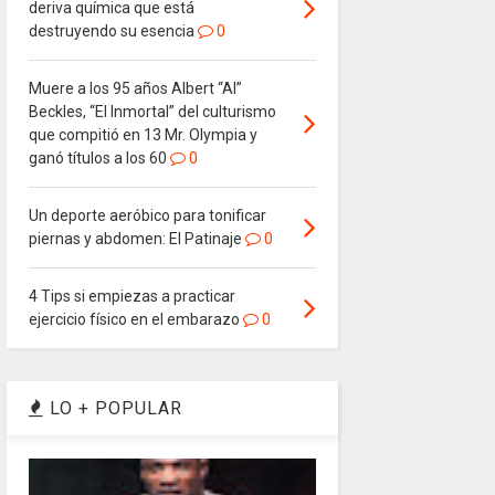
deriva química que está
destruyendo su esencia
0
Muere a los 95 años Albert “Al”
Beckles, “El Inmortal” del culturismo
que compitió en 13 Mr. Olympia y
ganó títulos a los 60
0
Un deporte aeróbico para tonificar
piernas y abdomen: El Patinaje
0
4 Tips si empiezas a practicar
ejercicio físico en el embarazo
0
LO + POPULAR