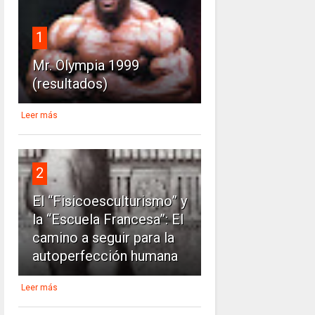
1
Mr. Olympia 1999
(resultados)
Leer más
2
El “Fisicoesculturismo” y
la “Escuela Francesa”: El
camino a seguir para la
autoperfección humana
Leer más