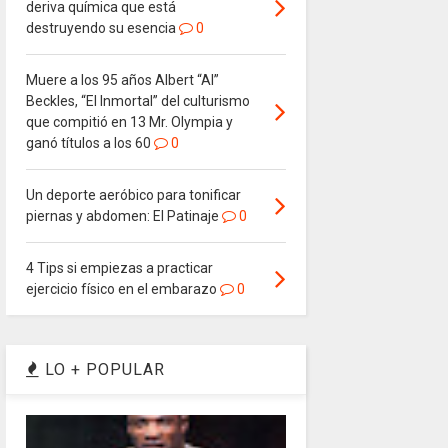
deriva química que está
destruyendo su esencia
0
Muere a los 95 años Albert “Al”
Beckles, “El Inmortal” del culturismo
que compitió en 13 Mr. Olympia y
ganó títulos a los 60
0
Un deporte aeróbico para tonificar
piernas y abdomen: El Patinaje
0
4 Tips si empiezas a practicar
ejercicio físico en el embarazo
0
LO + POPULAR