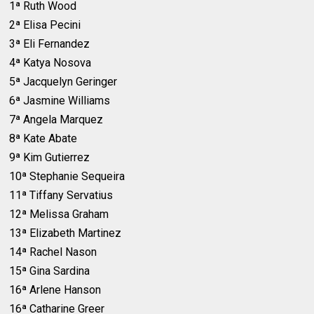
1ª Ruth Wood
2ª Elisa Pecini
3ª Eli Fernandez
4ª Katya Nosova
5ª Jacquelyn Geringer
6ª Jasmine Williams
7ª Angela Marquez
8ª Kate Abate
9ª Kim Gutierrez
10ª Stephanie Sequeira
11ª Tiffany Servatius
12ª Melissa Graham
13ª Elizabeth Martinez
14ª Rachel Nason
15ª Gina Sardina
16ª Arlene Hanson
16ª Catharine Greer