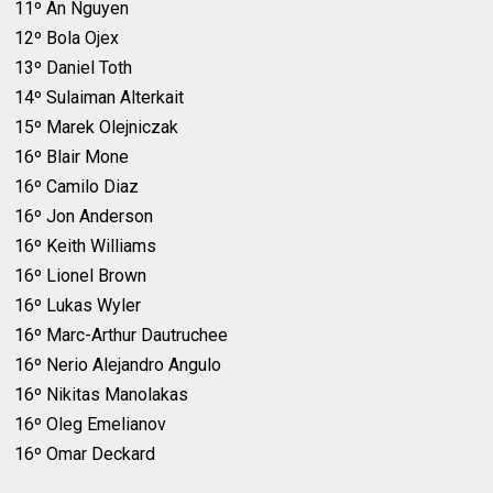
11º An Nguyen
12º Bola Ojex
13º Daniel Toth
14º Sulaiman Alterkait
15º Marek Olejniczak
16º Blair Mone
16º Camilo Diaz
16º Jon Anderson
16º Keith Williams
16º Lionel Brown
16º Lukas Wyler
16º Marc-Arthur Dautruchee
16º Nerio Alejandro Angulo
16º Nikitas Manolakas
16º Oleg Emelianov
16º Omar Deckard