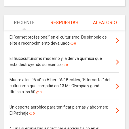
RECIENTE
RESPUESTAS
ALEATORIO
El “carnet profesional” en el culturismo: De símbolo de
élite a reconocimiento devaluado
0
El fisicoculturismo moderno y la deriva química que
está destruyendo su esencia
0
Muere a los 95 años Albert “Al” Beckles, “El Inmortal” del
culturismo que compitió en 13 Mr. Olympia y ganó
títulos a los 60
0
Un deporte aeróbico para tonificar piernas y abdomen:
El Patinaje
0
4 Tips si empiezas a practicar ejercicio físico en el