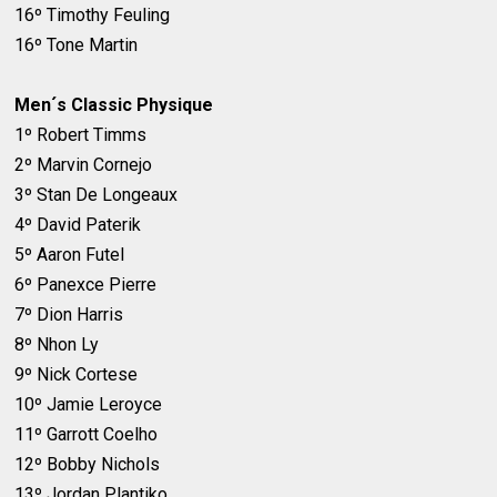
16º Timothy Feuling
16º Tone Martin
Men´s Classic Physique
1º Robert Timms
2º Marvin Cornejo
3º Stan De Longeaux
4º David Paterik
5º Aaron Futel
6º Panexce Pierre
7º Dion Harris
8º Nhon Ly
9º Nick Cortese
10º Jamie Leroyce
11º Garrott Coelho
12º Bobby Nichols
13º Jordan Plantiko