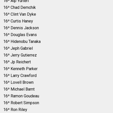
16º Alp Yurteri
16º Chad Demchik
16º Clint Van Dyke
16º Curtis Haney
16º Dennis Jackson
16º Douglas Evans
16º Hidenobu Tanaka
16º Jeph Gabriel
16º Jerry Gutierrez
16º Jp Reichert
16º Kenneth Parker
16º Larry Crawford
16º Lovell Brown
16º Michael Barnt
16º Ramon Goudeau
16º Robert Simpson
16º Ron Riley