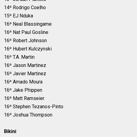
14º Rodrigo Coelho
15º EJ Nduka
16º Neal Blassingame
16º Nat Paul Gosline
16º Robert Johnson
16º Hubert Kulczynski
16º T.A. Martin
16º Jason Martinez
16º Javier Martinez
16º Amado Moura
16º Jake Phippen
16º Matt Ramseier
16º Stephen Tezanos-Pinto
16º Joshua Thompson
Bikini