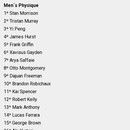
Men´s Physique
1º Stan Morrison
2º Tristan Murray
3º Yi Peng
4º James Hurst
5º Frank Griffin
6º Xavisus Gayden
7º Arya Saffaie
8º Otto Montgomery
9º Dajuan Freeman
10º Brandon Robichaux
11º Kai Spencer
12º Robert Kelly
13º Mark Anthony
14º Lucas Ferrara
15º George Brown