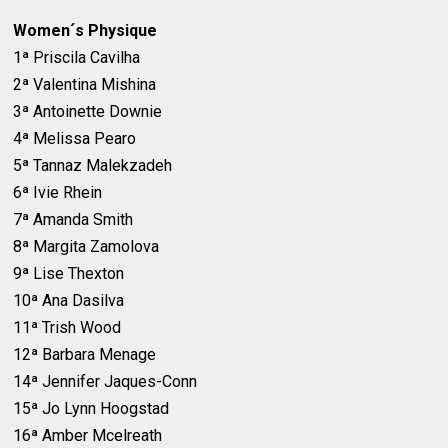
Women´s Physique
1ª Priscila Cavilha
2ª Valentina Mishina
3ª Antoinette Downie
4ª Melissa Pearo
5ª Tannaz Malekzadeh
6ª Ivie Rhein
7ª Amanda Smith
8ª Margita Zamolova
9ª Lise Thexton
10ª Ana Dasilva
11ª Trish Wood
12ª Barbara Menage
14ª Jennifer Jaques-Conn
15ª Jo Lynn Hoogstad
16ª Amber Mcelreath