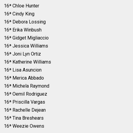
16ª Chloe Hunter
16ª Cindy King
16ª Debora Lossing
16ª Erika Winbush
16ª Gidget Migliaccio
16ª Jessica Williams
16ª Joni Lyn Ortiz
16ª Katherine Williams
16ª Lisa Asuncion
16ª Merica Abbado
16ª Michela Raymond
16ª Oemil Rodriguez
16ª Priscilla Vargas
16ª Rachelle Dejean
16ª Tina Breshears
16ª Weezie Owens