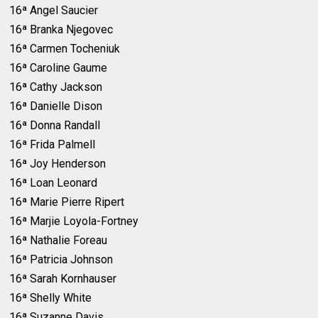
16ª Angel Saucier
16ª Branka Njegovec
16ª Carmen Tocheniuk
16ª Caroline Gaume
16ª Cathy Jackson
16ª Danielle Dison
16ª Donna Randall
16ª Frida Palmell
16ª Joy Henderson
16ª Loan Leonard
16ª Marie Pierre Ripert
16ª Marjie Loyola-Fortney
16ª Nathalie Foreau
16ª Patricia Johnson
16ª Sarah Kornhauser
16ª Shelly White
16ª Suzanne Davis