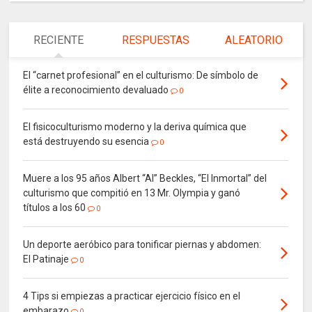
RECIENTE
RESPUESTAS
ALEATORIO
El “carnet profesional” en el culturismo: De símbolo de
élite a reconocimiento devaluado
0
El fisicoculturismo moderno y la deriva química que
está destruyendo su esencia
0
Muere a los 95 años Albert “Al” Beckles, “El Inmortal” del
culturismo que compitió en 13 Mr. Olympia y ganó
títulos a los 60
0
Un deporte aeróbico para tonificar piernas y abdomen:
El Patinaje
0
4 Tips si empiezas a practicar ejercicio físico en el
embarazo
0