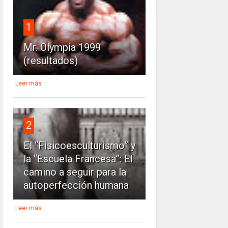
1
Mr. Olympia 1999
(resultados)
Leer más
2
El “Fisicoesculturismo” y
la “Escuela Francesa”: El
camino a seguir para la
autoperfección humana
Leer más