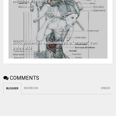
máquina específica
Encogimientos abdominales o "crunch" con
polea alta
COMMENTS
FACEBOOK
:
DISQUS
BLOGGER