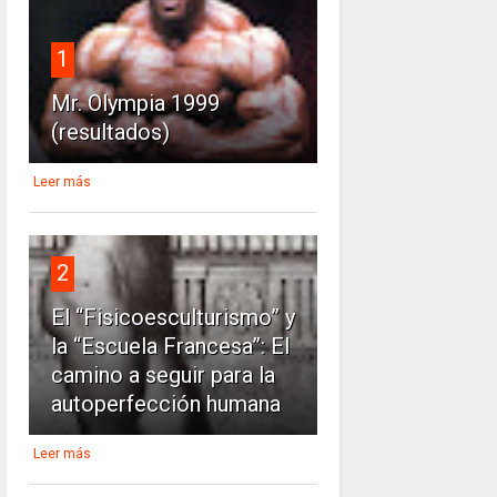
1
Mr. Olympia 1999
(resultados)
Leer más
2
El “Fisicoesculturismo” y
la “Escuela Francesa”: El
camino a seguir para la
autoperfección humana
Leer más