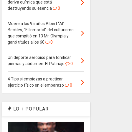
deriva química que está
destruyendo su esencia
0
Muere a los 95 años Albert “Al”
Beckles, “El Inmortal” del culturismo
que compitió en 13 Mr. Olympia y
ganó títulos a los 60
0
Un deporte aeróbico para tonificar
piernas y abdomen: El Patinaje
0
4 Tips si empiezas a practicar
ejercicio físico en el embarazo
0
LO + POPULAR