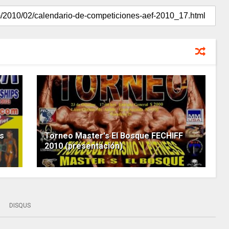
s
Torneo Master's El Bosque FECHIFF
2010 (presentación)
DISQUS