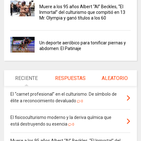
Muere a los 95 años Albert “Al” Beckles, “El
Inmortal” del culturismo que compitió en 13
Mr. Olympia y ganó títulos a los 60
Un deporte aeróbico para tonificar piernas y
abdomen: El Patinaje
RECIENTE
RESPUESTAS
ALEATORIO
El “carnet profesional” en el culturismo: De símbolo de
élite a reconocimiento devaluado
0
El fisicoculturismo moderno y la deriva química que
está destruyendo su esencia
0
Muere a los 95 años Albert “Al” Beckles, “El Inmortal” del