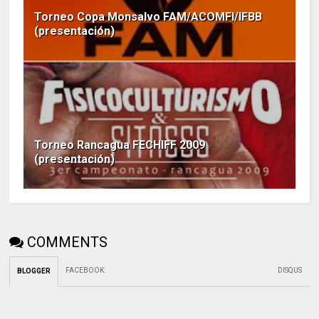
Torneo Copa Monsalvo FAM/ACOMFI/IFBB
(presentación)
Torneo Rancagua FECHIFF 2009
(presentación)
COMMENTS
FACEBOOK
:
DISQUS
BLOGGER