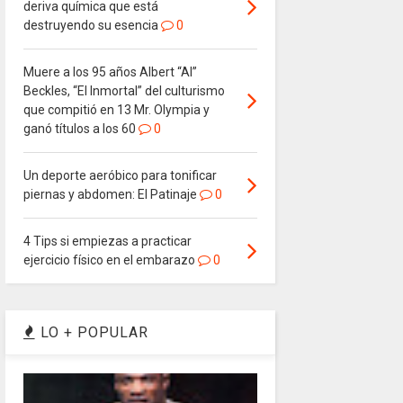
deriva química que está
destruyendo su esencia
0
Muere a los 95 años Albert “Al”
Beckles, “El Inmortal” del culturismo
que compitió en 13 Mr. Olympia y
ganó títulos a los 60
0
Un deporte aeróbico para tonificar
piernas y abdomen: El Patinaje
0
4 Tips si empiezas a practicar
ejercicio físico en el embarazo
0
LO + POPULAR