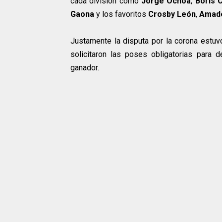
cada división como
Jorge Ochoa
,
Boris 
Gaona
y los favoritos
Crosby León
,
Amade
Justamente la disputa por la corona estuv
solicitaron las poses obligatorias para d
ganador.