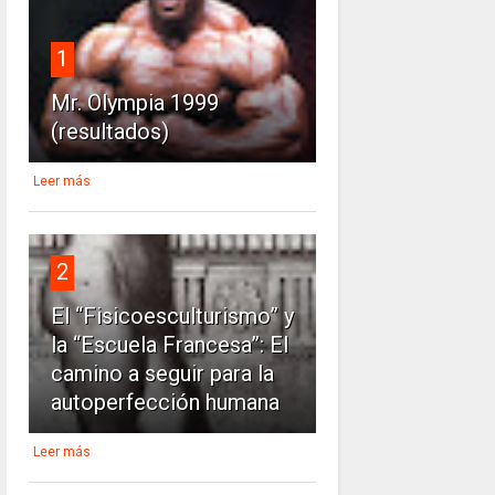
1
Mr. Olympia 1999
(resultados)
Leer más
2
El “Fisicoesculturismo” y
la “Escuela Francesa”: El
camino a seguir para la
autoperfección humana
Leer más