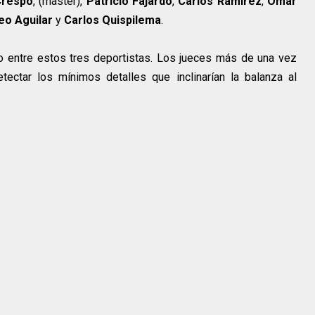
Crespo
, (master),
Patricio Fajardo
,
Carlos Ramírez
,
Omar
o Aguilar
y
Carlos Quispilema
.
o entre estos tres deportistas. Los jueces más de una vez
etectar los mínimos detalles que inclinarían la balanza al