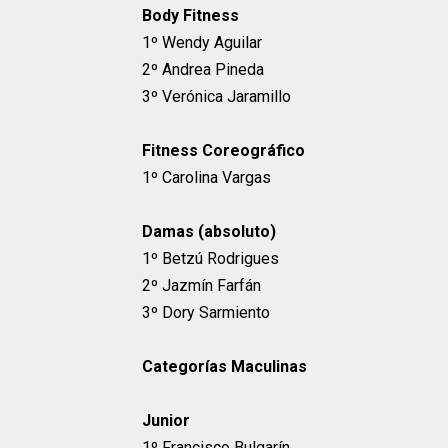
Body Fitness
1º Wendy Aguilar
2º Andrea Pineda
3º Verónica Jaramillo
Fitness Coreográfico
1º Carolina Vargas
Damas (absoluto)
1º Betzú Rodrigues
2º Jazmín Farfán
3º Dory Sarmiento
Categorías Maculinas
Junior
1º Francisco Bulgarín