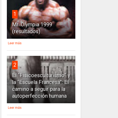
1
Mr. Olympia 1999
(resultados)
Leer más
2
El “Fisicoesculturismo” y
la “Escuela Francesa”: El
camino a seguir para la
autoperfección humana
Leer más