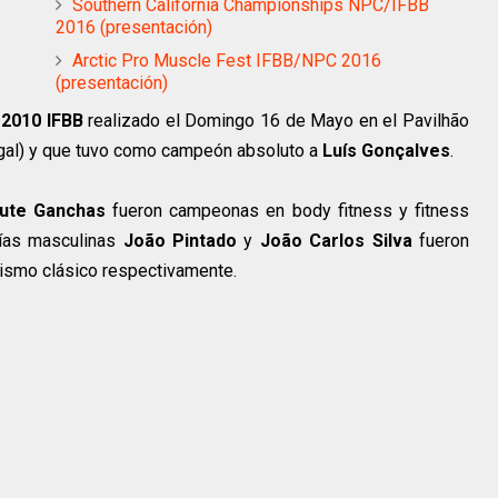
Southern California Championships NPC/IFBB
2016 (presentación)
Arctic Pro Muscle Fest IFBB/NPC 2016
(presentación)
 2010 IFBB
realizado el Domingo 16 de Mayo en el Pavilhão
gal) y que tuvo como campeón absoluto a
Luís Gonçalves
.
ute Ganchas
fueron campeonas en body fitness y fitness
rías masculinas
João Pintado
y
João Carlos
Silva
fueron
urismo clásico respectivamente.