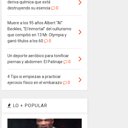
deriva química que está
destruyendo su esencia
0
Muere a los 95 años Albert “Al”
Beckles, “El Inmortal” del culturismo
que compitió en 13 Mr. Olympia y
ganó títulos a los 60
0
Un deporte aeróbico para tonificar
piernas y abdomen: El Patinaje
0
4 Tips si empiezas a practicar
ejercicio físico en el embarazo
0
LO + POPULAR