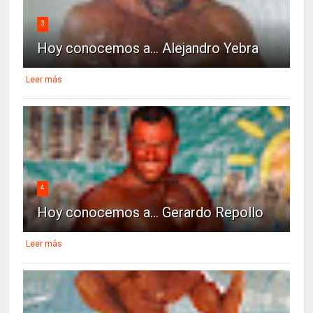
3
Hoy conocemos a... Alejandro Yebra
Leer más
4
Hoy conocemos a... Gerardo Repollo
Leer más