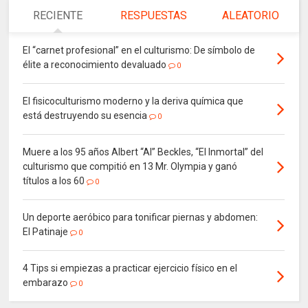
RECIENTE
RESPUESTAS
ALEATORIO
El “carnet profesional” en el culturismo: De símbolo de
élite a reconocimiento devaluado
0
El fisicoculturismo moderno y la deriva química que
está destruyendo su esencia
0
Muere a los 95 años Albert “Al” Beckles, “El Inmortal” del
culturismo que compitió en 13 Mr. Olympia y ganó
títulos a los 60
0
Un deporte aeróbico para tonificar piernas y abdomen:
El Patinaje
0
4 Tips si empiezas a practicar ejercicio físico en el
embarazo
0