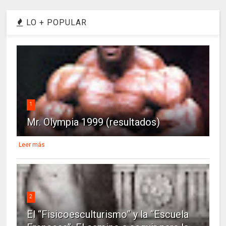
LO + POPULAR
1
Mr. Olympia 1999 (resultados)
Leer más
2
El “Fisicoesculturismo” y la “Escuela