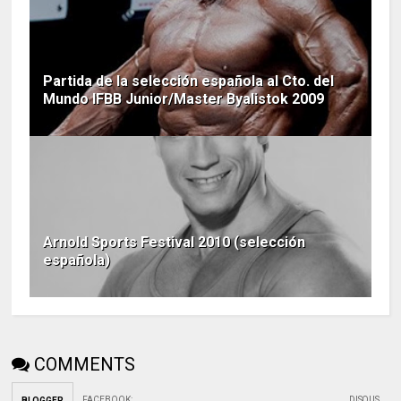
Partida de la selección española al Cto. del
Mundo IFBB Junior/Master Byalistok 2009
Arnold Sports Festival 2010 (selección
española)
COMMENTS
FACEBOOK
:
DISQUS
BLOGGER