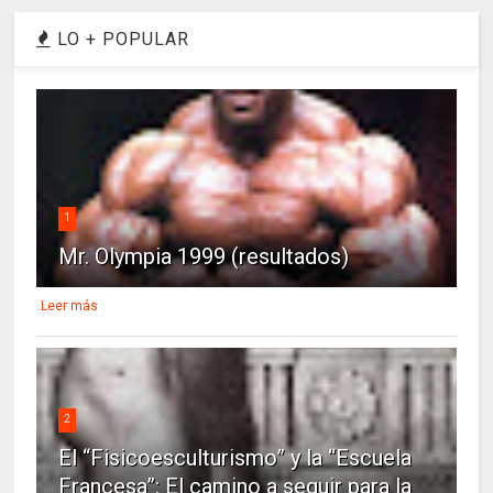
LO + POPULAR
1
Mr. Olympia 1999 (resultados)
Leer más
2
El “Fisicoesculturismo” y la “Escuela
Francesa”: El camino a seguir para la