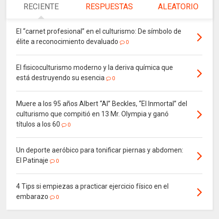
RECIENTE
RESPUESTAS
ALEATORIO
El “carnet profesional” en el culturismo: De símbolo de
élite a reconocimiento devaluado
0
El fisicoculturismo moderno y la deriva química que
está destruyendo su esencia
0
Muere a los 95 años Albert “Al” Beckles, “El Inmortal” del
culturismo que compitió en 13 Mr. Olympia y ganó
títulos a los 60
0
Un deporte aeróbico para tonificar piernas y abdomen:
El Patinaje
0
4 Tips si empiezas a practicar ejercicio físico en el
embarazo
0