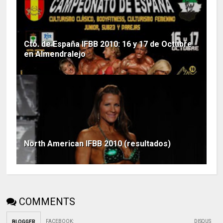
Cto. de España IFBB 2010: 16 y 17 de Octubre
en Almendralejo
North American IFBB 2010 (resultados)
COMMENTS
FACEBOOK
:
DISQUS
BLOGGER