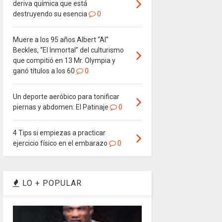
deriva química que está
destruyendo su esencia
0
Muere a los 95 años Albert “Al”
Beckles, “El Inmortal” del culturismo
que compitió en 13 Mr. Olympia y
ganó títulos a los 60
0
Un deporte aeróbico para tonificar
piernas y abdomen: El Patinaje
0
4 Tips si empiezas a practicar
ejercicio físico en el embarazo
0
LO + POPULAR