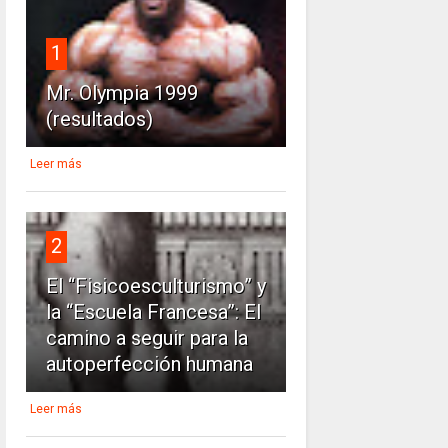
1
Mr. Olympia 1999
(resultados)
Leer más
2
El “Fisicoesculturismo” y
la “Escuela Francesa”: El
camino a seguir para la
autoperfección humana
Leer más