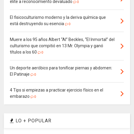
élite a reconocimiento devaluado
0
El fisicoculturismo moderno y la deriva química que
está destruyendo su esencia
0
Muere a los 95 años Albert “Al” Beckles, “El Inmortal” del
culturismo que compitió en 13 Mr. Olympia y ganó
títulos a los 60
0
Un deporte aeróbico para tonificar piernas y abdomen:
El Patinaje
0
4 Tips si empiezas a practicar ejercicio físico en el
embarazo
0
LO + POPULAR