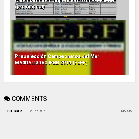
Calendario de competición 2014 FEFF IFBB
(provisional)
Preselección Campeonatos del Mar
Mediterráneo IFBB 2014 (FEFF)
COMMENTS
FACEBOOK
:
DISQUS
BLOGGER