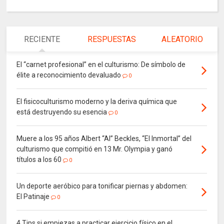
RECIENTE
RESPUESTAS
ALEATORIO
El “carnet profesional” en el culturismo: De símbolo de
élite a reconocimiento devaluado
0
El fisicoculturismo moderno y la deriva química que
está destruyendo su esencia
0
Muere a los 95 años Albert “Al” Beckles, “El Inmortal” del
culturismo que compitió en 13 Mr. Olympia y ganó
títulos a los 60
0
Un deporte aeróbico para tonificar piernas y abdomen:
El Patinaje
0
4 Tips si empiezas a practicar ejercicio físico en el