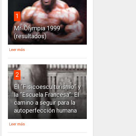
1
Mr. Olympia 1999
(resultados)
Leer más
2
El “Fisicoesculturismo” y
la “Escuela Francesa”: El
camino a seguir para la
autoperfección humana
Leer más