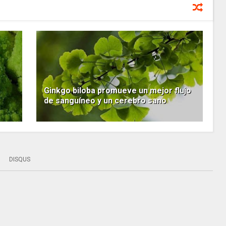
Ginkgo biloba promueve un mejor flujo
de sanguíneo y un cerebro sano
DISQUS