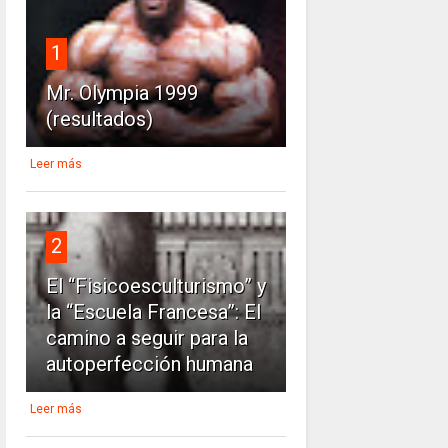
1
Mr. Olympia 1999
(resultados)
Leer más
2
El “Fisicoesculturismo” y
la “Escuela Francesa”: El
camino a seguir para la
autoperfección humana
Leer más