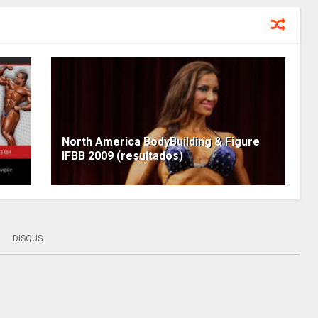
North America BodyBuilding & Figure
IFBB 2009 (resultados)
DISQUS