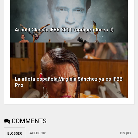
Arnold Classic IFBB 2011 (competidores II)
La atleta española Virginia Sánchez ya es IFBB
Pro
COMMENTS
FACEBOOK
:
DISQUS
BLOGGER