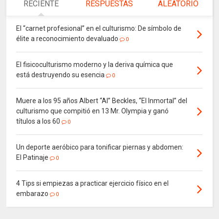
RECIENTE
RESPUESTAS
ALEATORIO
El “carnet profesional” en el culturismo: De símbolo de
élite a reconocimiento devaluado
0
El fisicoculturismo moderno y la deriva química que
está destruyendo su esencia
0
Muere a los 95 años Albert “Al” Beckles, “El Inmortal” del
culturismo que compitió en 13 Mr. Olympia y ganó
títulos a los 60
0
Un deporte aeróbico para tonificar piernas y abdomen:
El Patinaje
0
4 Tips si empiezas a practicar ejercicio físico en el
embarazo
0