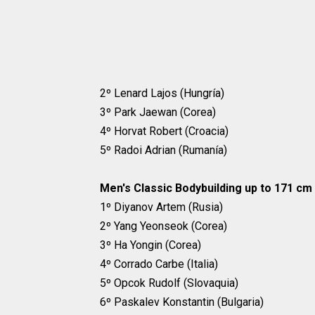
2º Lenard Lajos (Hungría)
3º Park Jaewan (Corea)
4º Horvat Robert (Croacia)
5º Radoi Adrian (Rumanía)
Men's Classic Bodybuilding up to 171 cm
1º Diyanov Artem (Rusia)
2º Yang Yeonseok (Corea)
3º Ha Yongin (Corea)
4º Corrado Carbe (Italia)
5º Opcok Rudolf (Slovaquia)
6º Paskalev Konstantin (Bulgaria)