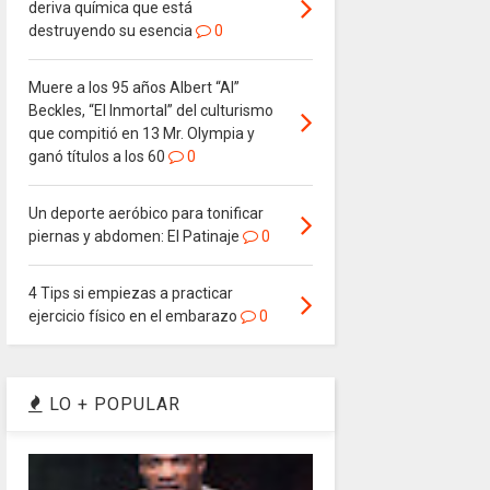
deriva química que está
destruyendo su esencia
0
Muere a los 95 años Albert “Al”
Beckles, “El Inmortal” del culturismo
que compitió en 13 Mr. Olympia y
ganó títulos a los 60
0
Un deporte aeróbico para tonificar
piernas y abdomen: El Patinaje
0
4 Tips si empiezas a practicar
ejercicio físico en el embarazo
0
LO + POPULAR