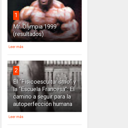
1
Mr. Olympia 1999
(resultados)
Leer más
2
El “Fisicoesculturismo” y
la “Escuela Francesa”: El
camino a seguir para la
autoperfección humana
Leer más