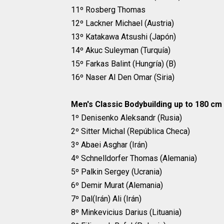
11º Rosberg Thomas
12º Lackner Michael (Austria)
13º Katakawa Atsushi (Japón)
14º Akuc Suleyman (Turquía)
15º Farkas Balint (Hungría) (B)
16º Naser Al Den Omar (Siria)
Men's Classic Bodybuilding up to 180 cm
1º Denisenko Aleksandr (Rusia)
2º Sitter Michal (República Checa)
3º Abaei Asghar (Irán)
4º Schnelldorfer Thomas (Alemania)
5º Palkin Sergey (Ucrania)
6º Demir Murat (Alemania)
7º Dal(Irán) Ali (Irán)
8º Minkevicius Darius (Lituania)