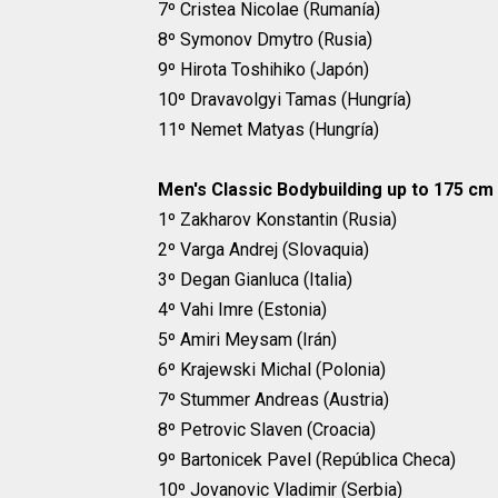
7º Cristea Nicolae (Rumanía)
8º Symonov Dmytro (Rusia)
9º Hirota Toshihiko (Japón)
10º Dravavolgyi Tamas (Hungría)
11º Nemet Matyas (Hungría)
Men's Classic Bodybuilding up to 175 cm
1º Zakharov Konstantin (Rusia)
2º Varga Andrej (Slovaquia)
3º Degan Gianluca (Italia)
4º Vahi Imre (Estonia)
5º Amiri Meysam (Irán)
6º Krajewski Michal (Polonia)
7º Stummer Andreas (Austria)
8º Petrovic Slaven (Croacia)
9º Bartonicek Pavel (República Checa)
10º Jovanovic Vladimir (Serbia)