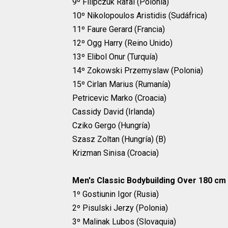
9º Filipczuk Rafal (Polonia)
10º Nikolopoulos Aristidis (Sudáfrica)
11º Faure Gerard (Francia)
12º Ogg Harry (Reino Unido)
13º Elibol Onur (Turquía)
14º Zokowski Przemyslaw (Polonia)
15º Cirlan Marius (Rumanía)
Petricevic Marko (Croacia)
Cassidy David (Irlanda)
Cziko Gergo (Hungría)
Szasz Zoltan (Hungría) (B)
Krizman Sinisa (Croacia)
Men's Classic Bodybuilding Over 180 cm
1º Gostiunin Igor (Rusia)
2º Pisulski Jerzy (Polonia)
3º Malinak Lubos (Slovaquia)