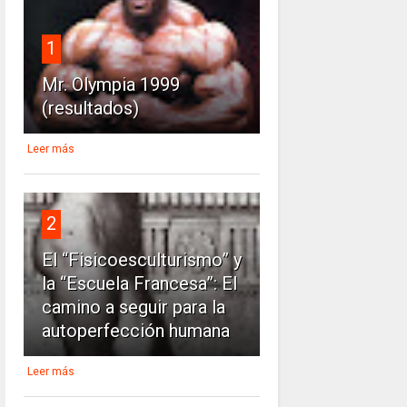
1
Mr. Olympia 1999
(resultados)
Leer más
2
El “Fisicoesculturismo” y
la “Escuela Francesa”: El
camino a seguir para la
autoperfección humana
Leer más