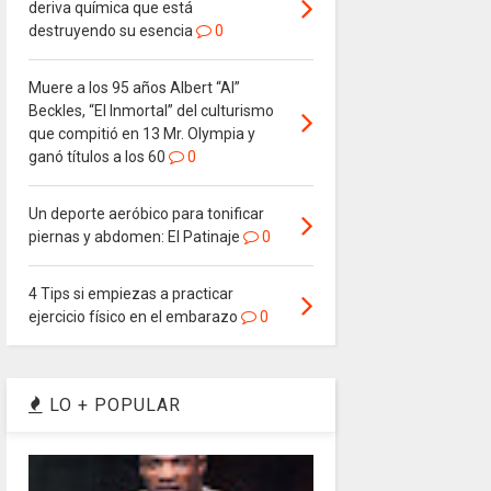
deriva química que está
destruyendo su esencia
0
Muere a los 95 años Albert “Al”
Beckles, “El Inmortal” del culturismo
que compitió en 13 Mr. Olympia y
ganó títulos a los 60
0
Un deporte aeróbico para tonificar
piernas y abdomen: El Patinaje
0
4 Tips si empiezas a practicar
ejercicio físico en el embarazo
0
LO + POPULAR