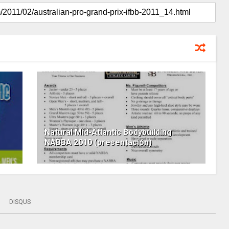
Natural Mid-Atlantic Bodybuilding
NABBA 2010 (presentación)
DISQUS