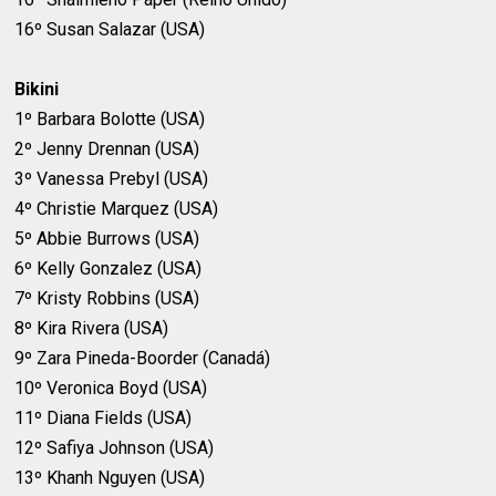
16º Susan Salazar (USA)
Bikini
1º Barbara Bolotte (USA)
2º Jenny Drennan (USA)
3º Vanessa Prebyl (USA)
4º Christie Marquez (USA)
5º Abbie Burrows (USA)
6º Kelly Gonzalez (USA)
7º Kristy Robbins (USA)
8º Kira Rivera (USA)
9º Zara Pineda-Boorder (Canadá)
10º Veronica Boyd (USA)
11º Diana Fields (USA)
12º Safiya Johnson (USA)
13º Khanh Nguyen (USA)