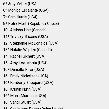
6º Amy Vetter (USA)
6º Mónica Escalante (USA)
7º Sara Hurrle (USA)
8º Petra Mertl (República Checa)
10º Aleisha Hart (Canadá)
11º Trivisay Briceno (USA)
12º Stephanie McDonalds (USA)
13º Natalie Waples (Canadá)
14º Rachel Gichert (USA)
15º Amy Lee Martin (USA)
16º Danielle Kifer (USA)
16º Emily Nicholson (USA)
16º Kimberly Sheppard (USA)
16º Kristin Nunn (USA)
16º Mona Muresan (USA)
16º Sandi Stuart (USA)
16º Shalmieno Paper (Reino Unido)