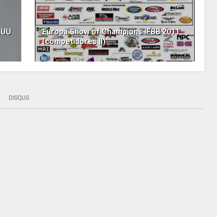
EUU
Europa Show of Champions IFBB 2011
(competidores II)
DISQUS