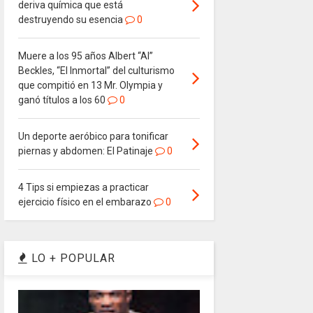
deriva química que está
destruyendo su esencia
0
Muere a los 95 años Albert “Al”
Beckles, “El Inmortal” del culturismo
que compitió en 13 Mr. Olympia y
ganó títulos a los 60
0
Un deporte aeróbico para tonificar
piernas y abdomen: El Patinaje
0
4 Tips si empiezas a practicar
ejercicio físico en el embarazo
0
LO + POPULAR