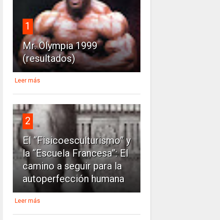
1
Mr. Olympia 1999
(resultados)
Leer más
2
El “Fisicoesculturismo” y
la “Escuela Francesa”: El
camino a seguir para la
autoperfección humana
Leer más