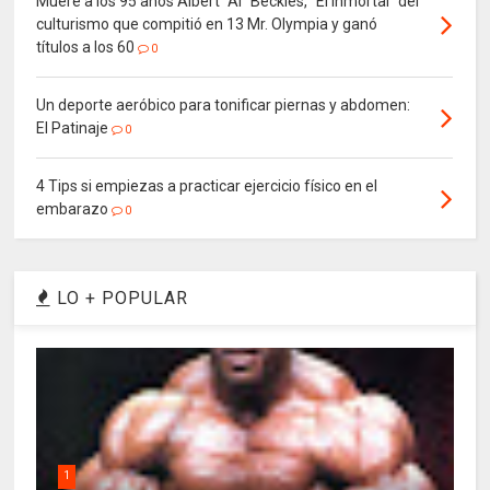
Muere a los 95 años Albert “Al” Beckles, “El Inmortal” del
culturismo que compitió en 13 Mr. Olympia y ganó
títulos a los 60
0
Un deporte aeróbico para tonificar piernas y abdomen:
El Patinaje
0
4 Tips si empiezas a practicar ejercicio físico en el
embarazo
0
LO + POPULAR
1