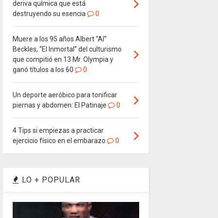
deriva química que está
destruyendo su esencia
0
Muere a los 95 años Albert “Al”
Beckles, “El Inmortal” del culturismo
que compitió en 13 Mr. Olympia y
ganó títulos a los 60
0
Un deporte aeróbico para tonificar
piernas y abdomen: El Patinaje
0
4 Tips si empiezas a practicar
ejercicio físico en el embarazo
0
LO + POPULAR