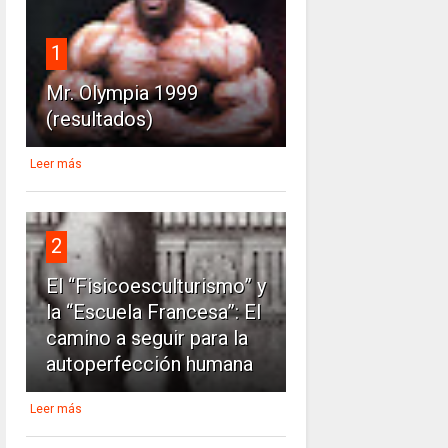
1
Mr. Olympia 1999
(resultados)
Leer más
2
El “Fisicoesculturismo” y
la “Escuela Francesa”: El
camino a seguir para la
autoperfección humana
Leer más