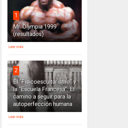
1
Mr. Olympia 1999
(resultados)
Leer más
2
El “Fisicoesculturismo” y
la “Escuela Francesa”: El
camino a seguir para la
autoperfección humana
Leer más