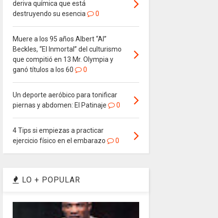
deriva química que está
destruyendo su esencia
0
Muere a los 95 años Albert “Al”
Beckles, “El Inmortal” del culturismo
que compitió en 13 Mr. Olympia y
ganó títulos a los 60
0
Un deporte aeróbico para tonificar
piernas y abdomen: El Patinaje
0
4 Tips si empiezas a practicar
ejercicio físico en el embarazo
0
LO + POPULAR