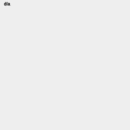
día
.