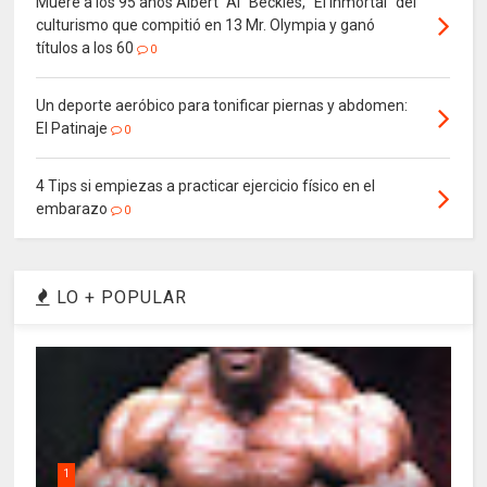
Muere a los 95 años Albert “Al” Beckles, “El Inmortal” del
culturismo que compitió en 13 Mr. Olympia y ganó
títulos a los 60
0
Un deporte aeróbico para tonificar piernas y abdomen:
El Patinaje
0
4 Tips si empiezas a practicar ejercicio físico en el
embarazo
0
LO + POPULAR
1