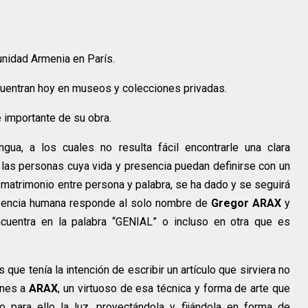
unidad Armenia en París.
uentran hoy en museos y colecciones privadas.
 importante de su obra.
gua, a los cuales no resulta fácil encontrarle una clara
n las personas cuya vida y presencia puedan definirse con un
 matrimonio entre persona y palabra, se ha dado y se seguirá
esencia humana responde al solo nombre de
Gregor ARAX
y
ncuentra en la palabra “GENIAL” o incluso en otra que es
ue tenía la intención de escribir un artículo que sirviera no
ones a
ARAX
, un virtuoso de esa técnica y forma de arte que
 para ello la luz, proyectándola y fijándola en forma de