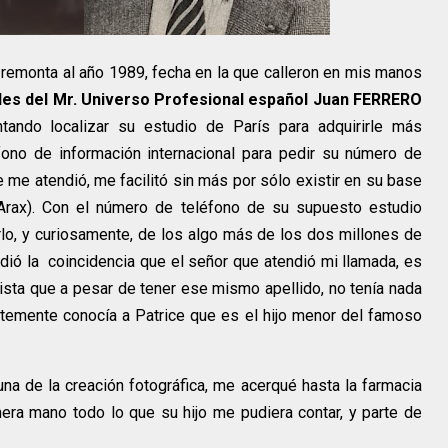
remonta al año 1989, fecha en la que calleron en mis manos
ales del Mr. Universo Profesional español Juan FERRERO
ando localizar su estudio de París para adquirirle más
éfono de información internacional para pedir su número de
e me atendió, me facilitó sin más por sólo existir en su base
Arax). Con el número de teléfono de su supuesto estudio
arlo, y curiosamente, de los algo más de los dos millones de
 dió la coincidencia que el señor que atendió mi llamada, es
tista que a pesar de tener ese mismo apellido, no tenía nada
temente conocía a Patrice que es el hijo menor del famoso
una de la creación fotográfica, me acerqué hasta la farmacia
ra mano todo lo que su hijo me pudiera contar, y parte de