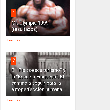
1
Mr. Olympia 1999
(resultados)
Leer más
2
El “Fisicoesculturismo” y
la “Escuela Francesa”: El
camino a seguir para la
autoperfección humana
Leer más