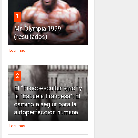
1
Mr. Olympia 1999
(resultados)
Leer más
2
El “Fisicoesculturismo” y
la “Escuela Francesa”: El
camino a seguir para la
autoperfección humana
Leer más