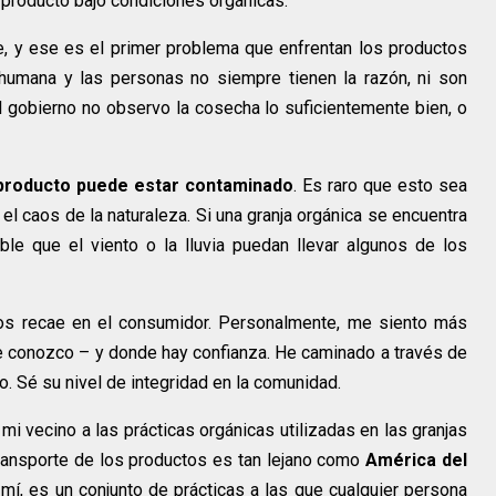
l producto bajo condiciones orgánicas.
fe, y ese es el primer problema que enfrentan los productos
 humana y las personas no siempre tienen la razón, ni son
el gobierno no observo la cosecha lo suficientemente bien, o
 producto puede estar contaminado
. Es raro que esto sea
 el caos de la naturaleza. Si una granja orgánica se encuentra
ble que el viento o la lluvia puedan llevar algunos de los
ntos recae en el consumidor. Personalmente, me siento más
 conozco – y donde hay confianza. He caminado a través de
o. Sé su nivel de integridad en la comunidad.
 vecino a las prácticas orgánicas utilizadas en las granjas
ransporte de los productos es tan lejano como
América del
a mí, es un conjunto de prácticas a las que cualquier persona