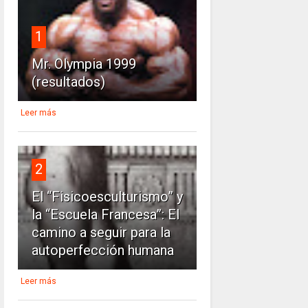
1
Mr. Olympia 1999
(resultados)
Leer más
2
El “Fisicoesculturismo” y
la “Escuela Francesa”: El
camino a seguir para la
autoperfección humana
Leer más