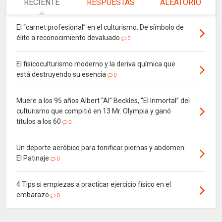
RECIENTE
RESPUESTAS
ALEATORIO
El “carnet profesional” en el culturismo: De símbolo de
élite a reconocimiento devaluado
0
El fisicoculturismo moderno y la deriva química que
está destruyendo su esencia
0
Muere a los 95 años Albert “Al” Beckles, “El Inmortal” del
culturismo que compitió en 13 Mr. Olympia y ganó
títulos a los 60
0
Un deporte aeróbico para tonificar piernas y abdomen:
El Patinaje
0
4 Tips si empiezas a practicar ejercicio físico en el
embarazo
0