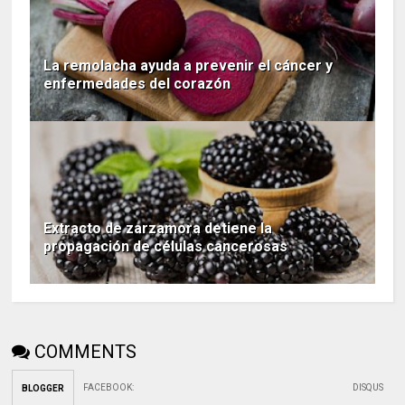
La remolacha ayuda a prevenir el cáncer y
enfermedades del corazón
Extracto de zarzamora detiene la
propagación de células cancerosas
COMMENTS
FACEBOOK
:
DISQUS
BLOGGER