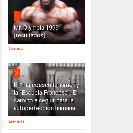
1
Mr. Olympia 1999
(resultados)
Leer más
2
El “Fisicoesculturismo” y
la “Escuela Francesa”: El
camino a seguir para la
autoperfección humana
Leer más