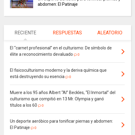
abdomen: El Patinaje
RECIENTE
RESPUESTAS
ALEATORIO
El “carnet profesional” en el culturismo: De símbolo de
élite a reconocimiento devaluado
0
El fisicoculturismo moderno y la deriva química que
está destruyendo su esencia
0
Muere a los 95 años Albert “Al” Beckles, “El Inmortal” del
culturismo que compitió en 13 Mr. Olympia y ganó
títulos a los 60
0
Un deporte aeróbico para tonificar piernas y abdomen:
El Patinaje
0