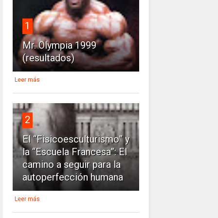
1
Mr. Olympia 1999
(resultados)
Leer más
2
El “Fisicoesculturismo” y
la “Escuela Francesa”: El
camino a seguir para la
autoperfección humana
Leer más