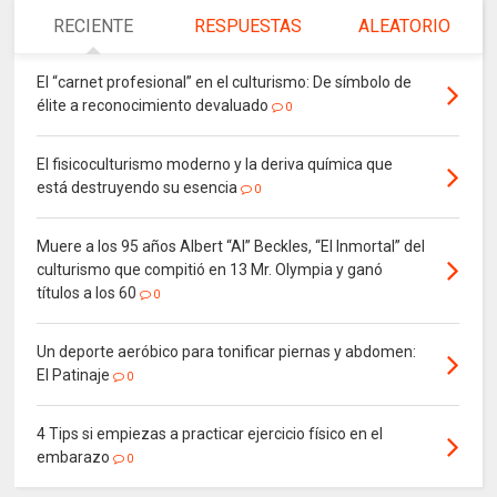
RECIENTE
RESPUESTAS
ALEATORIO
El “carnet profesional” en el culturismo: De símbolo de
élite a reconocimiento devaluado
0
El fisicoculturismo moderno y la deriva química que
está destruyendo su esencia
0
Muere a los 95 años Albert “Al” Beckles, “El Inmortal” del
culturismo que compitió en 13 Mr. Olympia y ganó
títulos a los 60
0
Un deporte aeróbico para tonificar piernas y abdomen:
El Patinaje
0
4 Tips si empiezas a practicar ejercicio físico en el
embarazo
0