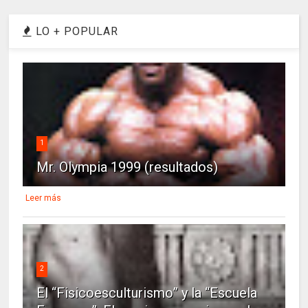
LO + POPULAR
1
Mr. Olympia 1999 (resultados)
Leer más
2
El “Fisicoesculturismo” y la “Escuela