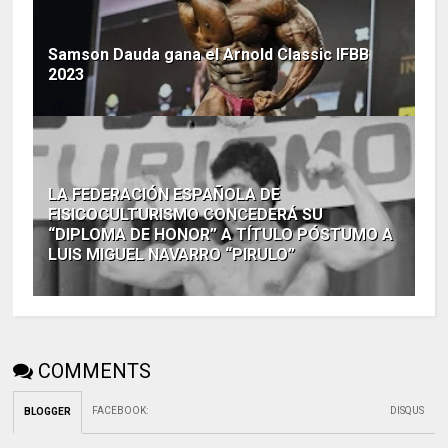
Samson Dauda gana el Arnold Classic IFBB
2023
LA FEDERACIÓN ESPAÑOLA DE
FISICOCULTURISMO CONCEDERÁ SU
“DIPLOMA DE HONOR” A TÍTULO PÓSTUMO A
LUIS MIGUEL NAVARRO “PIRULO”
COMMENTS
FACEBOOK
:
DISQUS
BLOGGER