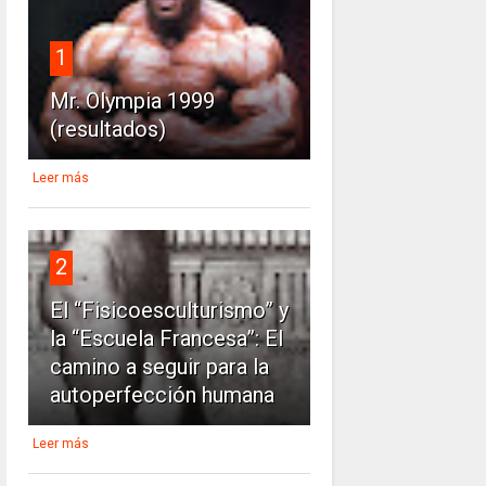
1
Mr. Olympia 1999
(resultados)
Leer más
2
El “Fisicoesculturismo” y
la “Escuela Francesa”: El
camino a seguir para la
autoperfección humana
Leer más