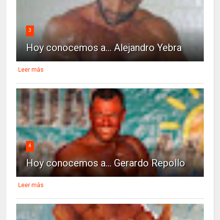
3
Hoy conocemos a... Alejandro Yebra
Leer más
4
Hoy conocemos a... Gerardo Repollo
Leer más