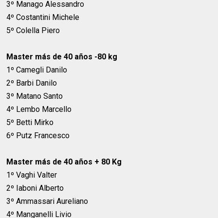
3º Manago Alessandro
4º Costantini Michele
5º Colella Piero
Master más de 40 años -80 kg
1º Camegli Danilo
2º Barbi Danilo
3º Matano Santo
4º Lembo Marcello
5º Betti Mirko
6º Putz Francesco
Master más de 40 años + 80 Kg
1º Vaghi Valter
2º Iaboni Alberto
3º Ammassari Aureliano
4º Manganelli Livio