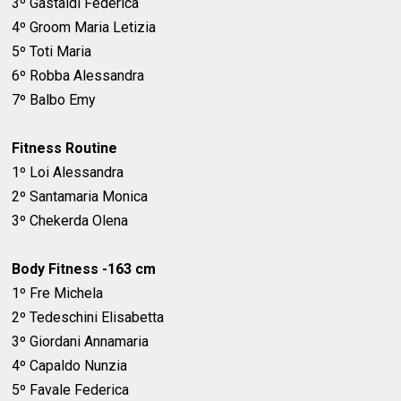
3º Gastaldi Federica
4º Groom Maria Letizia
5º Toti Maria
6º Robba Alessandra
7º Balbo Emy
Fitness Routine
1º Loi Alessandra
2º Santamaria Monica
3º Chekerda Olena
Body Fitness -163 cm
1º Fre Michela
2º Tedeschini Elisabetta
3º Giordani Annamaria
4º Capaldo Nunzia
5º Favale Federica