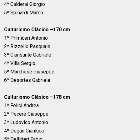
4º Calderai Giorgio
5º Spinardi Marco
Culturismo Clásico –170 cm
1º Primiceri Antonio
2º Rizzello Pasquale
3º Giansante Gabriele
4º Villa Sergio
5º Marchese Giuseppe
6º Desortes Gabriele
Culturismo Clásico –178 cm
1º Felici Andrea
2º Pecere Giuseppe
3º Ludovico Antonio
4º Degan Gianluca
5º Pellitteri Fabio