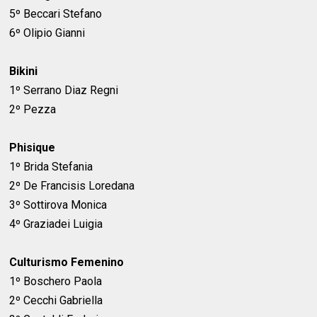
5º Beccari Stefano
6º Olipio Gianni
Bikini
1º Serrano Diaz Regni
2º Pezza
Phisique
1º Brida Stefania
2º De Francisis Loredana
3º Sottirova Monica
4º Graziadei Luigia
Culturismo Femenino
1º Boschero Paola
2º Cecchi Gabriella