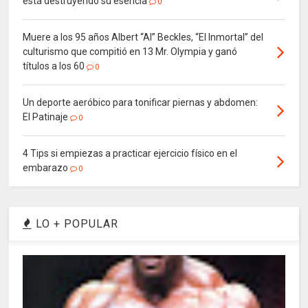
está destruyendo su esencia
0
Muere a los 95 años Albert “Al” Beckles, “El Inmortal” del
culturismo que compitió en 13 Mr. Olympia y ganó
títulos a los 60
0
Un deporte aeróbico para tonificar piernas y abdomen:
El Patinaje
0
4 Tips si empiezas a practicar ejercicio físico en el
embarazo
0
LO + POPULAR