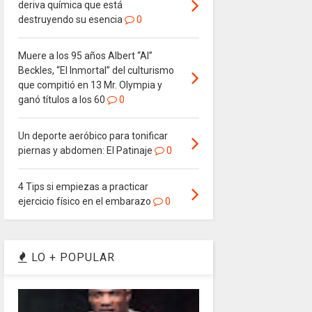
deriva química que está
destruyendo su esencia
0
Muere a los 95 años Albert “Al”
Beckles, “El Inmortal” del culturismo
que compitió en 13 Mr. Olympia y
ganó títulos a los 60
0
Un deporte aeróbico para tonificar
piernas y abdomen: El Patinaje
0
4 Tips si empiezas a practicar
ejercicio físico en el embarazo
0
LO + POPULAR