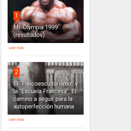
1
Mr. Olympia 1999
(resultados)
Leer más
2
El “Fisicoesculturismo” y
la “Escuela Francesa”: El
camino a seguir para la
autoperfección humana
Leer más