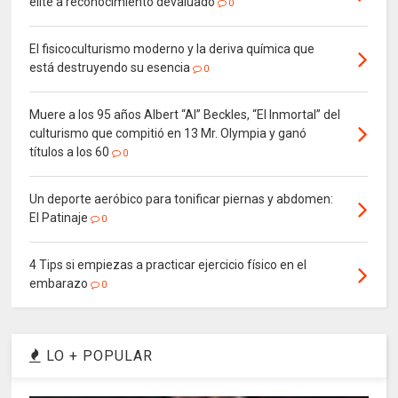
élite a reconocimiento devaluado
0
El fisicoculturismo moderno y la deriva química que
está destruyendo su esencia
0
Muere a los 95 años Albert “Al” Beckles, “El Inmortal” del
culturismo que compitió en 13 Mr. Olympia y ganó
títulos a los 60
0
Un deporte aeróbico para tonificar piernas y abdomen:
El Patinaje
0
4 Tips si empiezas a practicar ejercicio físico en el
embarazo
0
LO + POPULAR