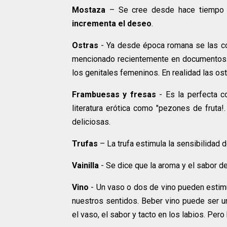
Mostaza
– Se cree desde hace tiempo at
incrementa el deseo
.
Ostras
- Ya desde época romana se las cons
mencionado recientemente en documentos. O
los genitales femeninos. En realidad las os
Frambuesas y fresas
- Es la perfecta c
literatura erótica como "pezones de fruta
deliciosas.
Trufas
– La trufa estimula la sensibilidad d
Vainilla
- Se dice que la aroma y el sabor de 
Vino
- Un vaso o dos de vino pueden estimula
nuestros sentidos. Beber vino puede ser una
el vaso, el sabor y tacto en los labios. Per