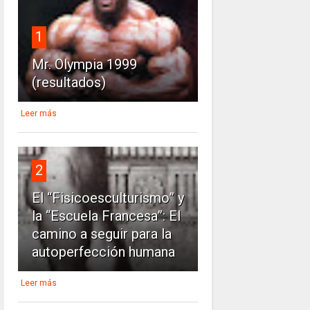
1
Mr. Olympia 1999
(resultados)
Leer más
2
El “Fisicoesculturismo” y
la “Escuela Francesa”: El
camino a seguir para la
autoperfección humana
Leer más