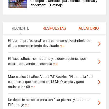
Un deporte aeróbico para tonificar piernas y
abdomen: El Patinaje
RECIENTE
RESPUESTAS
ALEATORIO
El “carnet profesional” en el culturismo: De símbolo de
élite a reconocimiento devaluado
0
El fisicoculturismo moderno y la deriva química que
está destruyendo su esencia
0
Muere a los 95 años Albert “Al” Beckles, “El Inmortal” del
culturismo que compitió en 13 Mr. Olympia y ganó
títulos a los 60
0
Un deporte aeróbico para tonificar piernas y abdomen:
El Patinaje
0