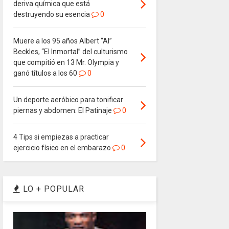
deriva química que está
destruyendo su esencia
0
Muere a los 95 años Albert “Al”
Beckles, “El Inmortal” del culturismo
que compitió en 13 Mr. Olympia y
ganó títulos a los 60
0
Un deporte aeróbico para tonificar
piernas y abdomen: El Patinaje
0
4 Tips si empiezas a practicar
ejercicio físico en el embarazo
0
LO + POPULAR