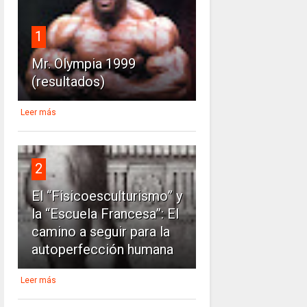
1
Mr. Olympia 1999
(resultados)
Leer más
2
El “Fisicoesculturismo” y
la “Escuela Francesa”: El
camino a seguir para la
autoperfección humana
Leer más