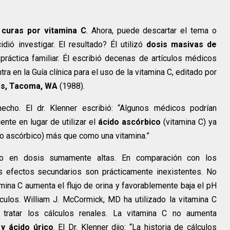
e
curas por vitamina C
. Ahora, puede descartar el tema o
idió investigar. El resultado? Él utilizó
dosis masivas de
áctica familiar. Él escribió decenas de artículos médicos
ra en la Guía clínica para el uso de la vitamina C, editado por
ss, Tacoma, WA
(1988).
hecho. El dr. Klenner escribió: “Algunos médicos podrían
nte en lugar de utilizar el
ácido ascórbico
(vitamina C) ya
do ascórbico) más que como una vitamina.”
uso en dosis sumamente altas. En comparación con los
efectos secundarios son prácticamente inexistentes. No
amina C aumenta el flujo de orina y favorablemente baja el pH
culos. William J. McCormick, MD ha utilizado la vitamina C
tratar los cálculos renales. La vitamina C no aumenta
 y ácido úrico
. El Dr. Klenner dijo: “La historia de cálculos