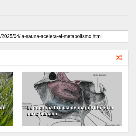
ate
La pequeña brújula de magnetita en la
nariz humana