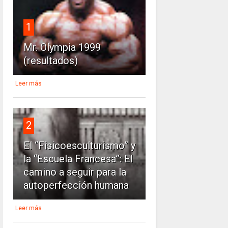
1
Mr. Olympia 1999
(resultados)
Leer más
2
El “Fisicoesculturismo” y
la “Escuela Francesa”: El
camino a seguir para la
autoperfección humana
Leer más