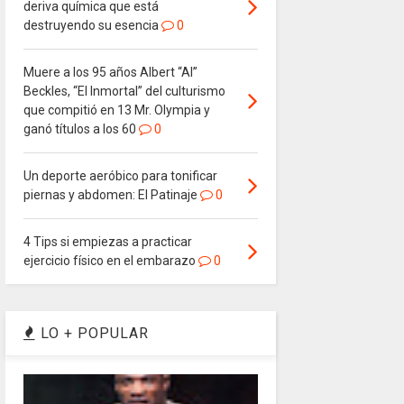
deriva química que está
destruyendo su esencia
0
Muere a los 95 años Albert “Al”
Beckles, “El Inmortal” del culturismo
que compitió en 13 Mr. Olympia y
ganó títulos a los 60
0
Un deporte aeróbico para tonificar
piernas y abdomen: El Patinaje
0
4 Tips si empiezas a practicar
ejercicio físico en el embarazo
0
LO + POPULAR