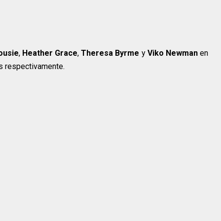
ousie
,
Heather Grace
,
Theresa Byrme
y
Viko Newman
en
ess respectivamente.