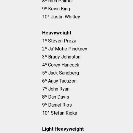
8º Rich Palmer
9º Kevin King
10º Justin Whitley
Heavyweight
1º Steven Preza
2º Ja' Motie Pinckney
3º Brady Johnston
4º Corey Hancock
5º Jack Sandberg
6º Arjay Tacazon
7º John Ryan
8º Dan Davis
9º Daniel Rios
10º Stefan Ripka
Light Heavyweight