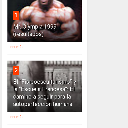
1
Mr. Olympia 1999
(resultados)
Leer más
2
El “Fisicoesculturismo” y
la “Escuela Francesa”: El
camino a seguir para la
autoperfección humana
Leer más