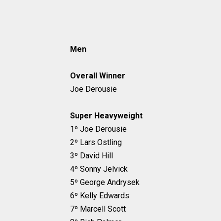
Men
Overall Winner
Joe Derousie
Super Heavyweight
1º Joe Derousie
2º Lars Ostling
3º David Hill
4º Sonny Jelvick
5º George Andrysek
6º Kelly Edwards
7º Marcell Scott