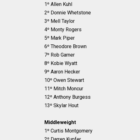
1º Allen Kuhl
2º Donnie Whetstone
3º Mell Taylor
4º Monty Rogers
5º Mark Piper
6º Theodore Brown
7º Rob Garner
8º Kobie Wyatt
9º Aaron Hecker
10º Owen Stewart
11º Mitch Moncur
12º Anthony Burgess
13º Skylar Hout
Middleweight
1º Curtis Montgomery
2º Darren Kupfer